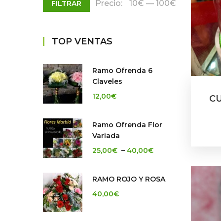
Precio:
10€
—
100€
FILTRAR
TOP VENTAS
Ramo Ofrenda 6
Claveles
12,00
€
C
Ramo Ofrenda Flor
Variada
25,00
€
–
40,00
€
RAMO ROJO Y ROSA
40,00
€