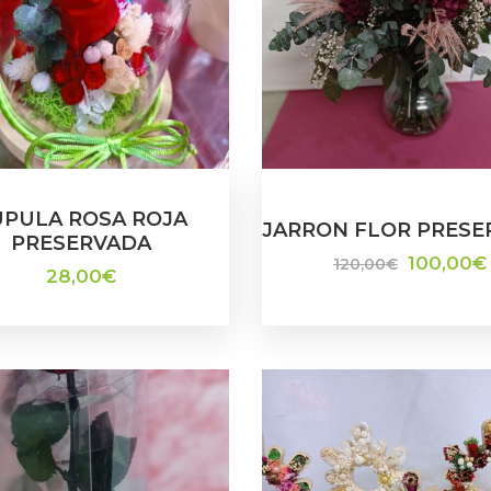
UPULA ROSA ROJA
JARRON FLOR PRESE
PRESERVADA
100,00
€
120,00
€
28,00
€