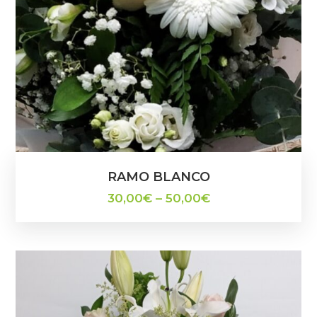
RAMO BLANCO
30,00
€
–
50,00
€