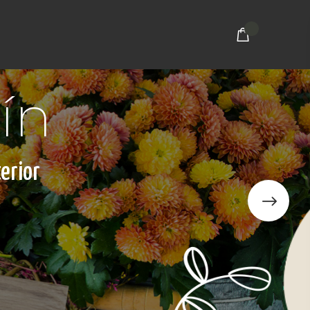
ín
erior