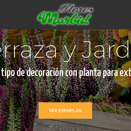
rraza y Jard
 tipo de decoración con planta para ext
VER EJEMPLOS