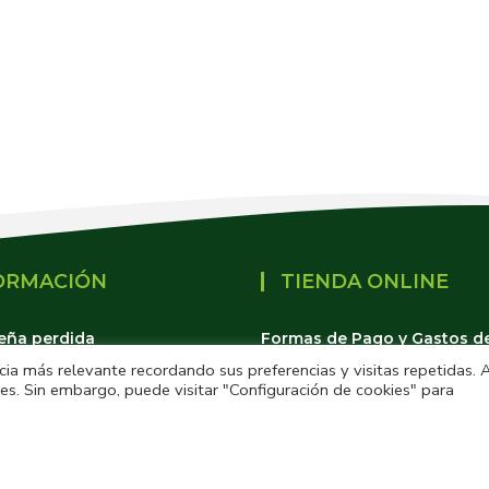
ORMACIÓN
TIENDA ONLINE
eña perdida
Formas de Pago y Gastos d
ia más relevante recordando sus preferencias y visitas repetidas. 
 de privacidad
Garantías y Devoluciones
es. Sin embargo, puede visitar "Configuración de cookies" para
 de cookies
Mi cuenta
s y Condiciones de Uso