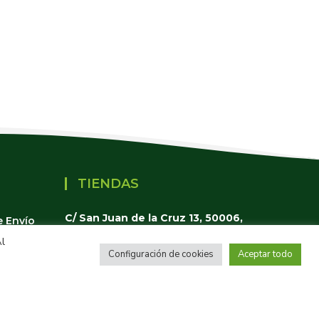
TIENDAS
C/ San Juan de la Cruz 13, 50006,
e Envío
(976 55 97 83)
Zaragoza
Al
Configuración de cookies
Aceptar todo
C/ Hernán Cortés 1, 50004,
(976 22 52 92)
Zaragoza